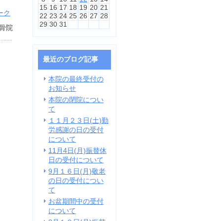
15
16
17
18
19
20
21
22
23
24
25
26
27
28
29
30
31
骨院
最近のブログ記事
本院の最終受付の
お知らせ
本院の閉院につい
て
１１月２３日(土)勤
労感謝の日の受付
について
11月4日(月)振替休
日の受付について
9月１６日(月)敬老
の日の受付につい
て
お盆期間中の受付
について